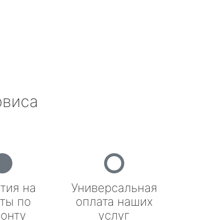
рвиса
тия на
Универсальная
ты по
оплата наших
онту
услуг