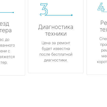
Ре
езд
Диагностика
те
тера
техники
Спе
ас до
Цена за ремонт
про
ованного
будет известна
ре
ени с
после бесплатной
ме
вяжется
диагностики.
корот
тер.