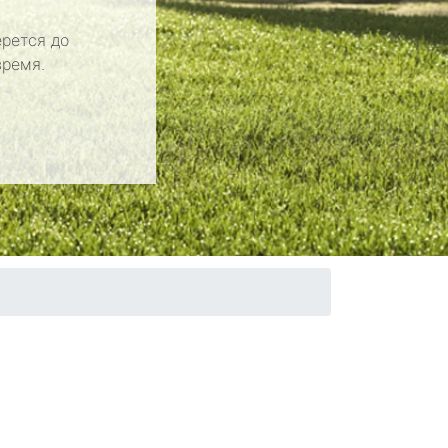
рется до
время.