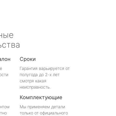
ные
ьства
алон
Сроки
е
Гарантия варьируется от
ости
полугода до 2-х лет
смотря какая
неисправность.
Комплектующие
онтом
Мы применяем детали
тно
только от официального