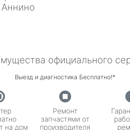
 Аннино
мущества официального се
Выезд и диагностика Бесплатно!*
тер
Ремонт
Гаран
латно
запчастями от
рабо
т на дом
производителя
рем