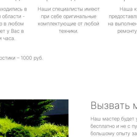
аходились в
Наши специалисты имеют
Наша к
 области -
при себе оригинальные
предоставл
р в любом
комплектующие от любой
на выполнен
ет у Вас в
техники.
ремонту 
и часа.
остики – 1000 руб.
Вызвать 
Наш мастер будет 
бесплатно и не с п
большому опыту за