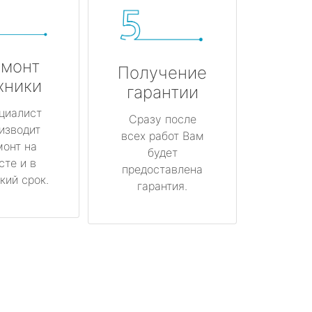
монт
Получение
хники
гарантии
циалист
Сразу после
изводит
всех работ Вам
монт на
будет
сте и в
предоставлена
кий срок.
гарантия.