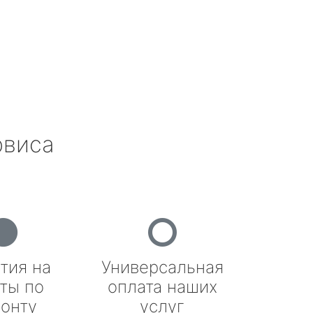
рвиса
тия на
Универсальная
ты по
оплата наших
онту
услуг