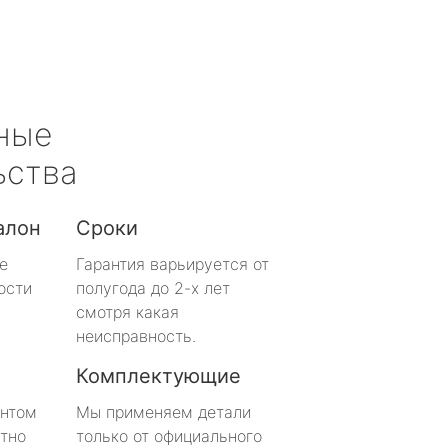
ные
ьства
алон
Сроки
е
Гарантия варьируется от
ости
полугода до 2-х лет
смотря какая
неисправность.
Комплектующие
онтом
Мы применяем детали
тно
только от официального