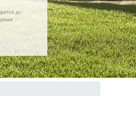
рется до
время.