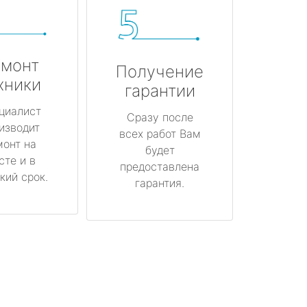
монт
Получение
хники
гарантии
циалист
Сразу после
изводит
всех работ Вам
монт на
будет
сте и в
предоставлена
кий срок.
гарантия.