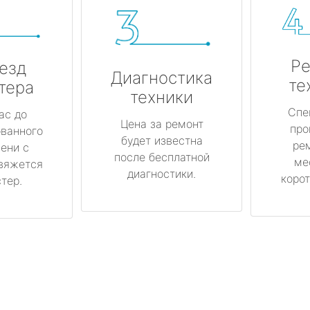
Ре
езд
Диагностика
те
тера
техники
Спе
ас до
Цена за ремонт
про
ованного
будет известна
ре
ени с
после бесплатной
ме
вяжется
диагностики.
корот
тер.