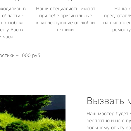
аходились в
Наши специалисты имеют
Наша к
 области -
при себе оригинальные
предоставл
р в любом
комплектующие от любой
на выполнен
ет у Вас в
техники.
ремонту 
и часа.
остики – 1000 руб.
Вызвать 
Наш мастер будет 
бесплатно и не с п
большому опыту за