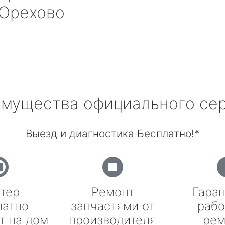
Орехово
мущества официального се
Выезд и диагностика Бесплатно!*
тер
Ремонт
Гаран
латно
запчастями от
рабо
т на дом
производителя
рем