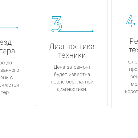
Ре
езд
Диагностика
те
тера
техники
Спе
ас до
Цена за ремонт
про
ованного
будет известна
ре
ени с
после бесплатной
ме
вяжется
диагностики.
корот
тер.