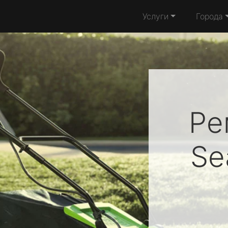
Услуги
Города
Ре
Se