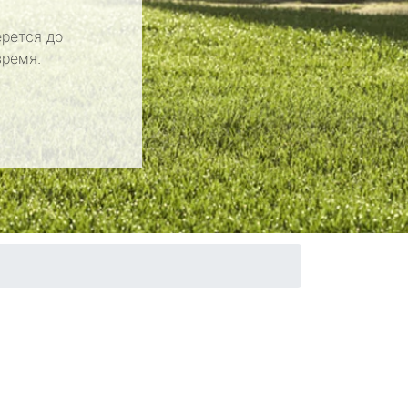
рется до
время.