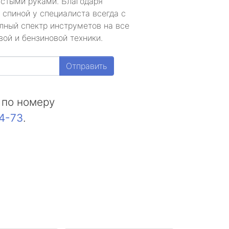
устыми руками. Благодаря
 спиной у специалиста всегда с
лный спектр инструметов на все
ой и бензиновой техники.
Отправить
 по номеру
44-73
.