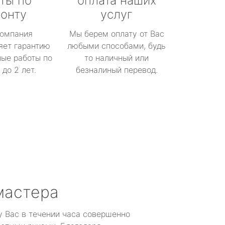
ты по
оплата наших
онту
услуг
омпания
Мы берем оплату от Вас
яет гарантию
любыми способами, будь
ые работы по
то наличный или
до 2 лет.
безналиный перевод.
мастера
у Вас в течении часа совершенно