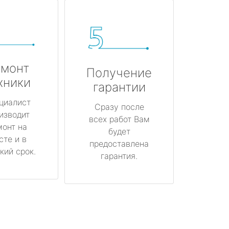
монт
Получение
хники
гарантии
циалист
Сразу после
изводит
всех работ Вам
монт на
будет
сте и в
предоставлена
кий срок.
гарантия.