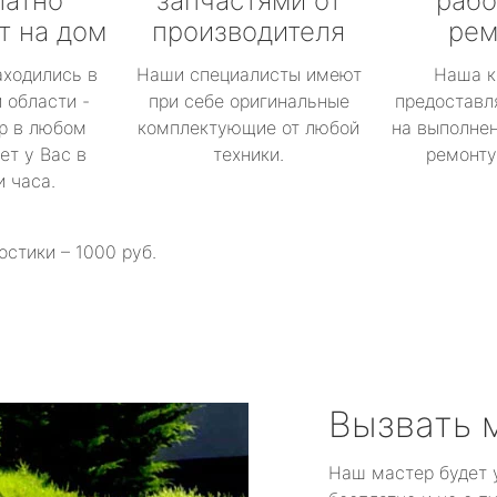
латно
запчастями от
рабо
т на дом
производителя
рем
аходились в
Наши специалисты имеют
Наша к
 области -
при себе оригинальные
предоставл
р в любом
комплектующие от любой
на выполнен
ет у Вас в
техники.
ремонту 
и часа.
остики – 1000 руб.
Вызвать 
Наш мастер будет 