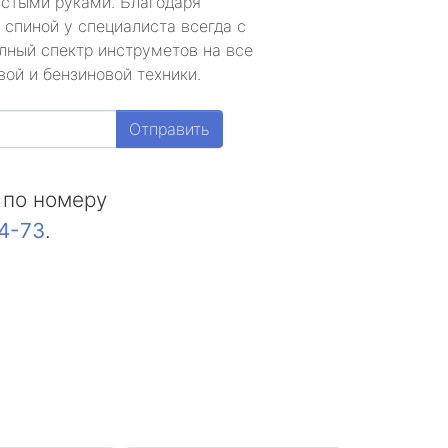
устыми руками. Благодаря
 спиной у специалиста всегда с
лный спектр инструметов на все
ой и бензиновой техники.
Отправить
 по номеру
44-73
.