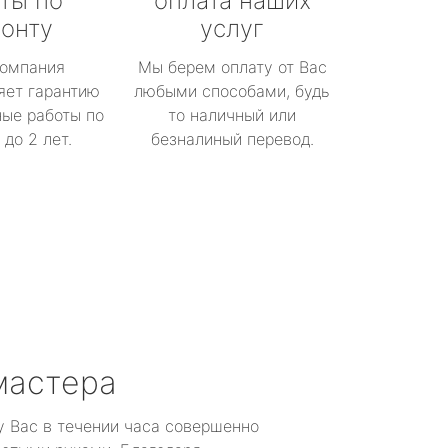
ты по
оплата наших
онту
услуг
омпания
Мы берем оплату от Вас
яет гарантию
любыми способами, будь
ые работы по
то наличный или
до 2 лет.
безналиный перевод.
мастера
у Вас в течении часа совершенно