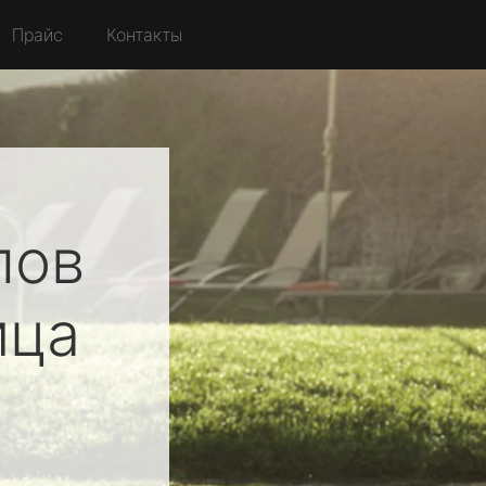
Прайс
Контакты
лов
ица