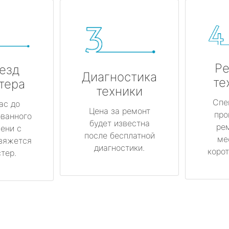
Ре
езд
Диагностика
те
тера
техники
Спе
ас до
Цена за ремонт
про
ованного
будет известна
ре
ени с
после бесплатной
ме
вяжется
диагностики.
корот
тер.