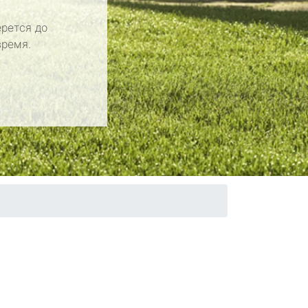
рется до
время.