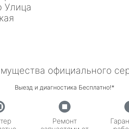
 Улица
кая
мущества официального се
Выезд и диагностика Бесплатно!*
тер
Ремонт
Гаран