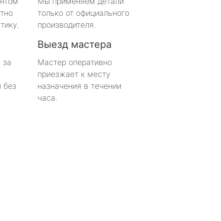
онтом
Мы применяем детали
тно
только от официального
тику.
производителя.
Выезд мастера
 за
Мастер оперативно
приезжает к месту
 без
назначения в течении
часа.