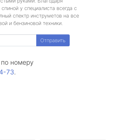
устыми руками. Благодаря
 спиной у специалиста всегда с
лный спектр инструметов на все
ой и бензиновой техники.
Отправить
 по номеру
44-73
.