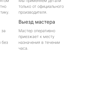
онтом
Мы применяем детали
тно
только от официального
тику.
производителя.
Выезд мастера
 за
Мастер оперативно
приезжает к месту
 без
назначения в течении
часа.