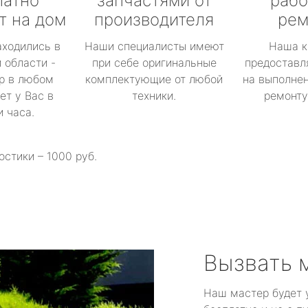
латно
запчастями от
рабо
т на дом
производителя
рем
аходились в
Наши специалисты имеют
Наша к
 области -
при себе оригинальные
предоставл
р в любом
комплектующие от любой
на выполнен
ет у Вас в
техники.
ремонту 
и часа.
остики – 1000 руб.
Вызвать 
Наш мастер будет 