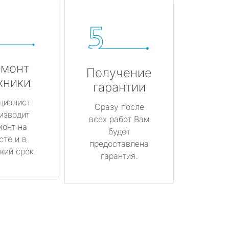
монт
Получение
хники
гарантии
циалист
Сразу после
изводит
всех работ Вам
монт на
будет
сте и в
предоставлена
кий срок.
гарантия.