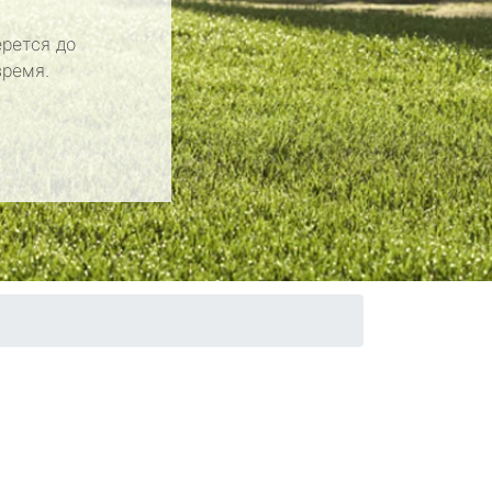
рется до
время.