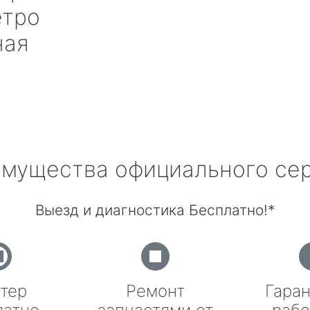
тро
ная
мущества официального се
Выезд и диагностика Бесплатно!*
тер
Ремонт
Гаран