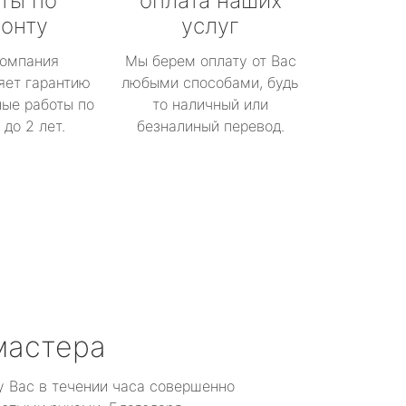
ты по
оплата наших
онту
услуг
омпания
Мы берем оплату от Вас
яет гарантию
любыми способами, будь
ые работы по
то наличный или
до 2 лет.
безналиный перевод.
мастера
у Вас в течении часа совершенно